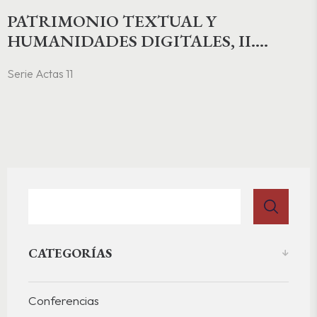
PATRIMONIO TEXTUAL Y
HUMANIDADES DIGITALES, II.
LIBROS, BIBLIOTECAS Y CULTURA
Serie Actas 11
VISUAL EN LA EDAD MEDIA
CATEGORÍAS
Conferencias