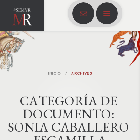
INICIO
ARCHIVES
C
A
T
E
G
O
R
Í
A
D
E
D
O
C
U
M
E
N
T
O
:
SONIA CABALLERO 
ESCAMILLA