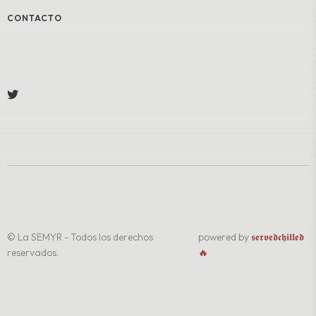
CONTACTO
© La SEMYR - Todos los derechos
powered by
𝖘𝖊𝖗𝖛𝖊𝖉𝖈𝖍𝖎𝖑𝖑𝖊𝖉
reservados.
🔥