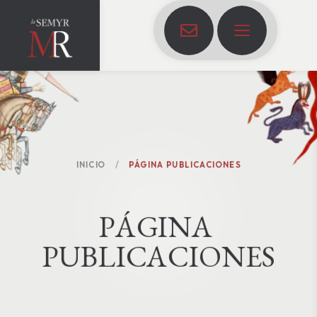
INICIO
PÁGINA PUBLICACIONES
P
Á
G
I
N
A
P
U
B
L
I
C
A
C
I
O
N
E
S