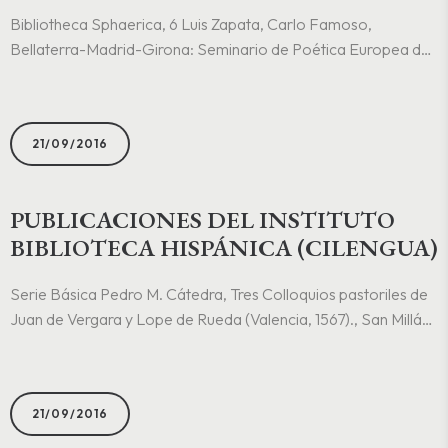
Bibliotheca Sphaerica, 6 Luis Zapata, Carlo Famoso,
Bellaterra-Madrid-Girona: Seminario de Poética Europea del
Renacimiento, Instituto Séneca [Bibliotheca Sphaerica, 6, 1],
2009. ISBN:978-84-89315-51-8. Edición digital de la príncipe
de 1566. Estudio introductorio y resumen del argumento de
21/09/2016
Lara Vilà. Bibliotheca Sphaerica,..
PUBLICACIONES DEL INSTITUTO
BIBLIOTECA HISPÁNICA (CILENGUA)
Serie Básica Pedro M. Cátedra, Tres Colloquios pastoriles de
Juan de Vergara y Lope de Rueda (Valencia, 1567)., San Millán
de la Cogolla: Cilengua [Serie Básica, 1], 2006. Monumentos
Tipográficos Riojanos Pedro M. CÁTEDRA, dir., Libro del
famoso Marco Polo,..
21/09/2016