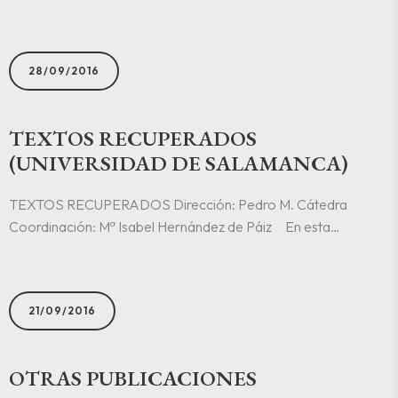
28/09/2016
TEXTOS RECUPERADOS
(UNIVERSIDAD DE SALAMANCA)
TEXTOS RECUPERADOS Dirección: Pedro M. Cátedra
Coordinación: Mª Isabel Hernández de Páiz En esta
colección se publican textos desde los orígenes de la lengua
española hasta el siglo XVII, que por estar inéditos requerían
una edición o ser sometidos..
21/09/2016
OTRAS PUBLICACIONES