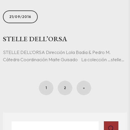
especiales y en formatos distintos. Semyr Manuel GARCÍA
PLAZA, Noticias de una pequeña biblioteca VI. Literatura
21/09/2016
popular..
STELLE DELL’ORSA
STELLE DELL’ORSA Dirección Lola Badia & Pedro M.
Cátedra Coordinación Maite Guisado La colección …stelle
dell’Orsa se publicó entre 1985 y 1987, ut melius quidquid erit
parti, como intento de dar a luz una serie de textos inéditos
cuya..
1
2
»