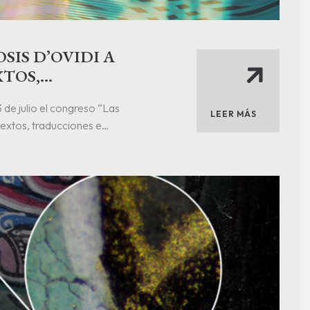
IS D’OVIDI A
XTOS,
IA»
 de julio el congreso “Las
LEER MÁS
extos, traducciones e
ación MedOvid. Este proyecto