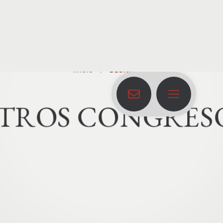
INICIO
DESTACADO
T
R
O
S
C
O
N
G
R
E
S