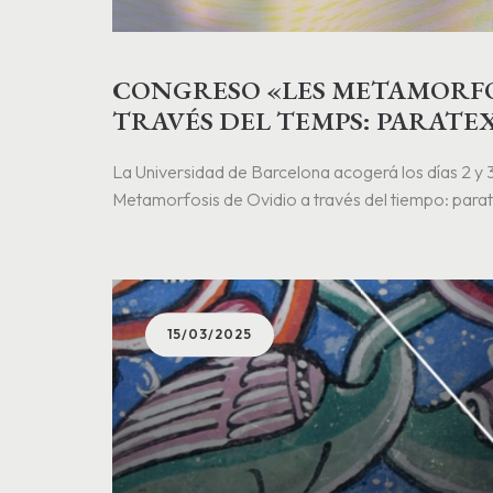
CONGRESO «LES METAMORFOS
TRAVÉS DEL TEMPS: PARATE
TRADUCCIONS I ICONOGRAF
La Universidad de Barcelona acogerá los días 2 y 3
Metamorfosis de Ovidio a través del tiempo: parat
iconografía”, que cerrará el proyecto de investig
estudia los cambios textuales y paratextuales en..
15/03/2025