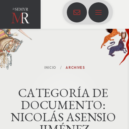
INICIO
ARCHIVES
C
A
T
E
G
O
R
Í
A
D
E
D
O
C
U
M
E
N
T
O
:
NICOLÁS ASENSIO 
JIMÉNEZ