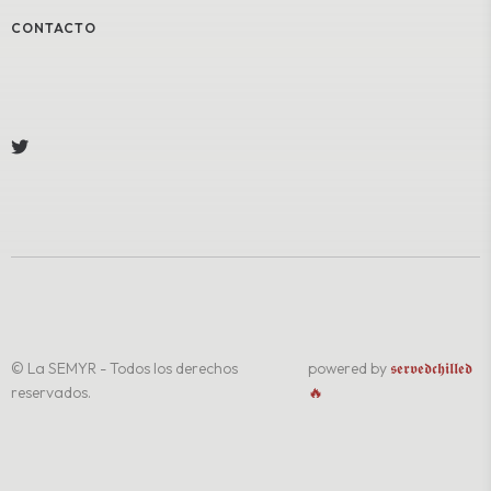
CONTACTO
© La SEMYR - Todos los derechos
powered by
𝖘𝖊𝖗𝖛𝖊𝖉𝖈𝖍𝖎𝖑𝖑𝖊𝖉
reservados.
🔥