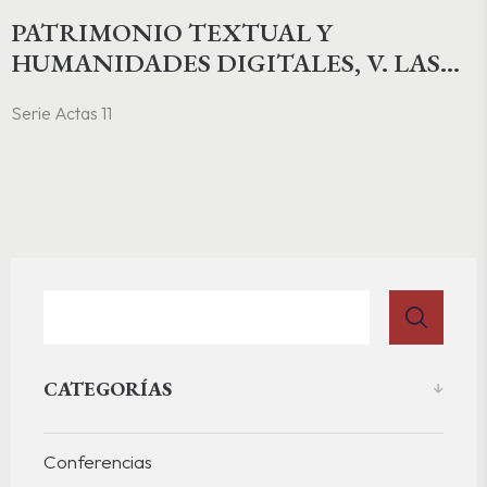
PATRIMONIO TEXTUAL Y
HUMANIDADES DIGITALES, V. LAS
LETRAS DEL SIGLO XVII: ARCHIVOS,
Serie Actas 11
INTERTEXTUALIDADES Y
HERRAMIENTAS DIGITALES
CATEGORÍAS
Conferencias