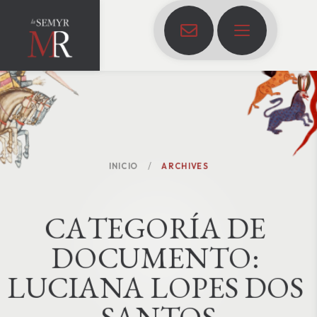
INICIO
ARCHIVES
C
A
T
E
G
O
R
Í
A
D
E
D
O
C
U
M
E
N
T
O
:
LUCIANA LOPES DOS 
SANTOS