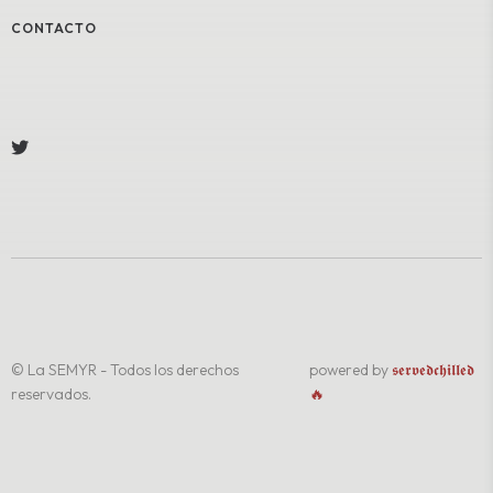
CONTACTO
© La SEMYR - Todos los derechos
powered by
𝖘𝖊𝖗𝖛𝖊𝖉𝖈𝖍𝖎𝖑𝖑𝖊𝖉
reservados.
🔥