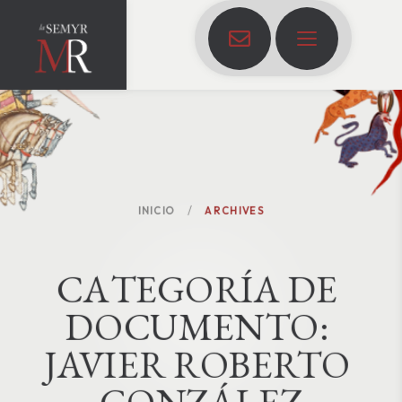
INICIO
ARCHIVES
C
A
T
E
G
O
R
Í
A
D
E
D
O
C
U
M
E
N
T
O
:
JAVIER ROBERTO 
GONZÁLEZ