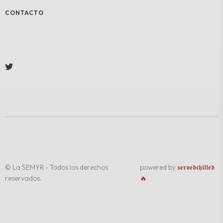
CONTACTO
© La SEMYR - Todos los derechos
powered by
𝖘𝖊𝖗𝖛𝖊𝖉𝖈𝖍𝖎𝖑𝖑𝖊𝖉
reservados.
🔥