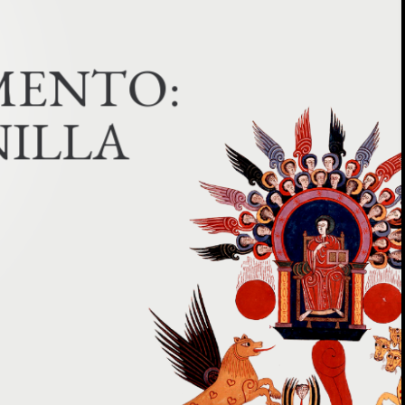
M
E
N
T
O
:
NILLA