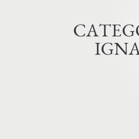
C
A
T
E
G
IGNA