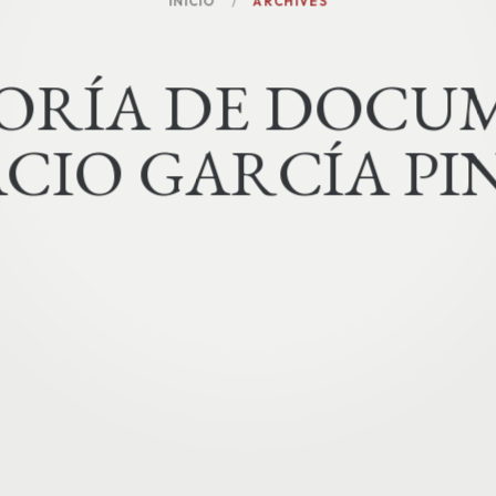
INICIO
ARCHIVES
O
R
Í
A
D
E
D
O
C
U
CIO GARCÍA PI