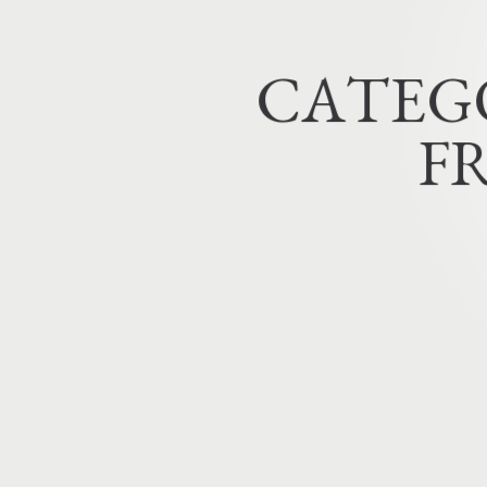
C
A
T
E
G
F