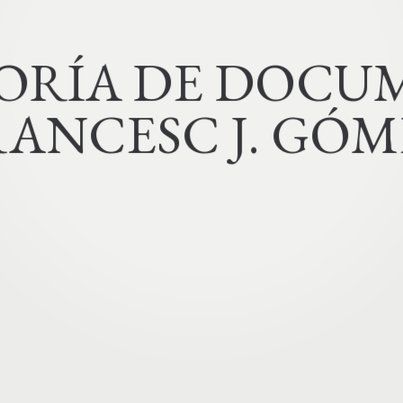
INICIO
ARCHIVES
O
R
Í
A
D
E
D
O
C
U
RANCESC J. GÓM