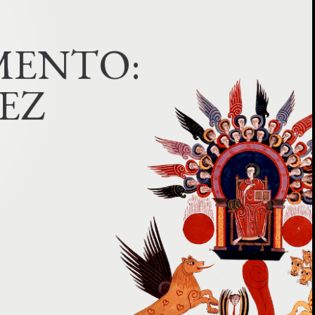
M
E
N
T
O
:
EZ