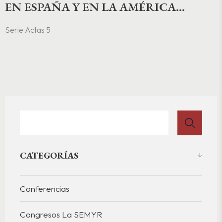
EN ESPAÑA Y EN LA AMÉRICA
COLONIAL. FORMAS & TEMAS,
Serie Actas 5
GÉNEROS, FUNCIONES, DIFUSIÓN,
HISTORIA Y TEORÍA
CATEGORÍAS
Conferencias
Congresos La SEMYR