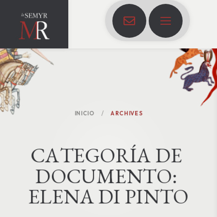
INICIO
ARCHIVES
C
A
T
E
G
O
R
Í
A
D
E
D
O
C
U
M
E
N
T
O
:
ELENA DI PINTO