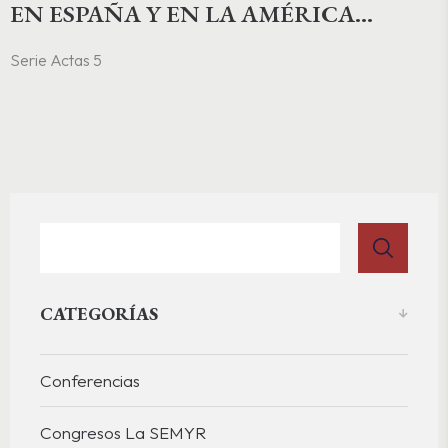
EN ESPAÑA Y EN LA AMÉRICA
COLONIAL. FORMAS & TEMAS,
Serie Actas 5
GÉNEROS, FUNCIONES, DIFUSIÓN,
HISTORIA Y TEORÍA
CATEGORÍAS
Conferencias
Congresos La SEMYR