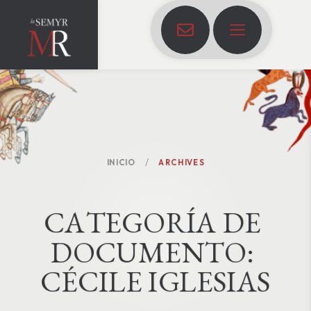
INICIO
ARCHIVES
C
A
T
E
G
O
R
Í
A
D
E
D
O
C
U
M
E
N
T
O
:
CÉCILE IGLESIAS