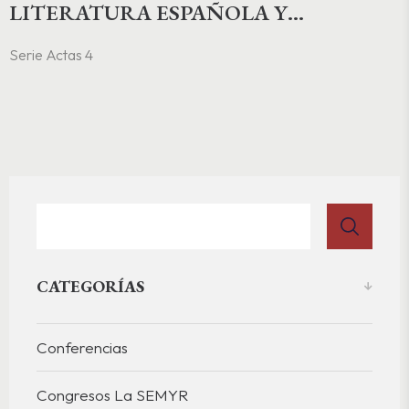
LITERATURA ESPAÑOLA Y
PORTUGUESA EN ITALIA EN EL
Serie Actas 4
QUINTO CENTENARIO DE LA
MUERTE DE ISABEL LA CATÓLICA
CATEGORÍAS
Conferencias
Congresos La SEMYR