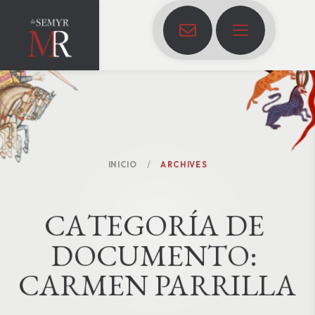
INICIO
ARCHIVES
C
A
T
E
G
O
R
Í
A
D
E
D
O
C
U
M
E
N
T
O
:
CARMEN PARRILLA