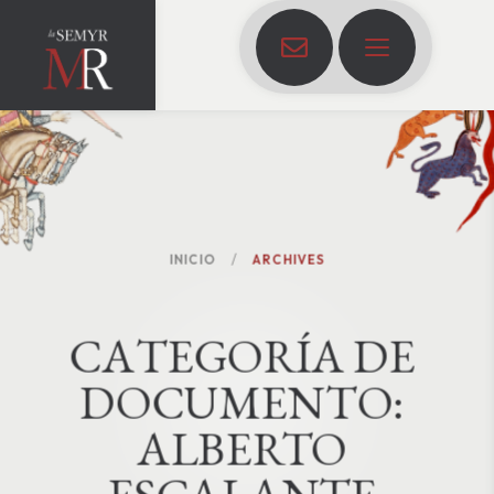
INICIO
ARCHIVES
C
A
T
E
G
O
R
Í
A
D
E
D
O
C
U
M
E
N
T
O
:
ALBERTO 