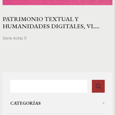
PATRIMONIO TEXTUAL Y
HUMANIDADES DIGITALES, VI.
CONFLUENCIAS DIECIOCHESCAS.
Serie Actas 11
CARTOGRAFÍAS DEL SABER EN EL
SIGLO ILUSTRADO
CATEGORÍAS