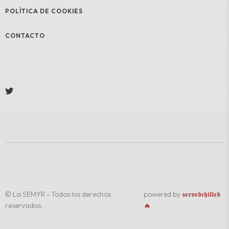
POLÍTICA DE COOKIES
CONTACTO
© La SEMYR - Todos los derechos
powered by
𝖘𝖊𝖗𝖛𝖊𝖉𝖈𝖍𝖎𝖑𝖑𝖊𝖉
reservados.
🔥