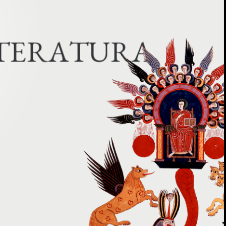
T
E
R
A
T
U
R
A