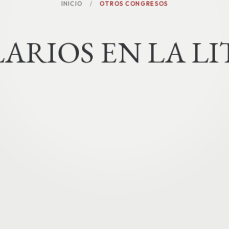
INICIO
OTROS CONGRESOS
L
A
R
I
O
S
E
N
L
A
L
I