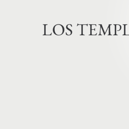
L
O
S
T
E
M
P