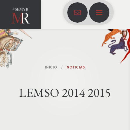
INICIO
NOTICIAS
L
E
M
S
O
2
0
1
4
2
0
1
5