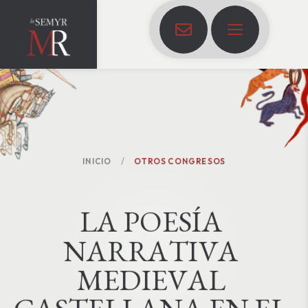
INICIO
OTROS CONGRESOS
L
A
P
O
E
S
Í
A
N
A
R
R
A
T
I
V
A
M
E
D
I
E
V
A
L