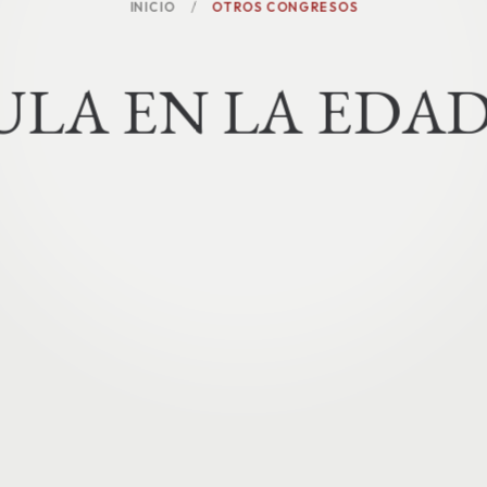
INICIO
OTROS CONGRESOS
U
L
A
E
N
L
A
E
D
A