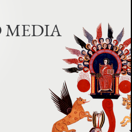
D
M
E
D
I
A