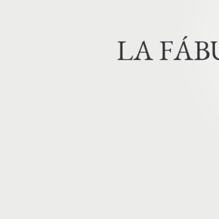
L
A
F
Á
B