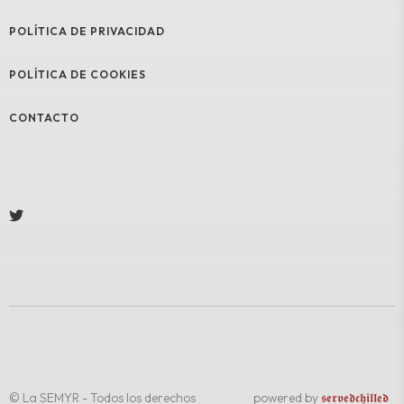
POLÍTICA DE PRIVACIDAD
POLÍTICA DE COOKIES
CONTACTO
© La SEMYR - Todos los derechos
powered by
𝖘𝖊𝖗𝖛𝖊𝖉𝖈𝖍𝖎𝖑𝖑𝖊𝖉