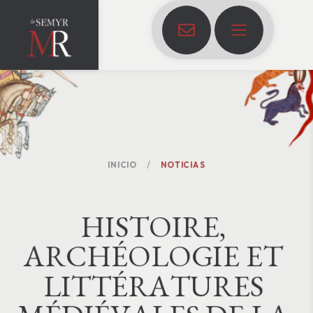
INICIO
NOTICIAS
H
I
S
T
O
I
R
E
,
A
R
C
H
É
O
L
O
G
I
E
E
T
L
I
T
T
É
R
A
T
U
R
E
S