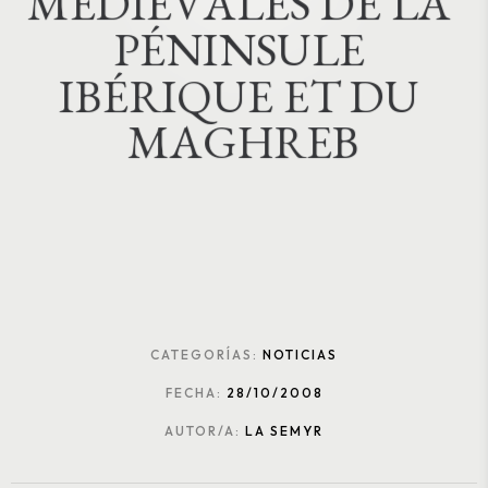
M
É
D
I
É
V
A
L
E
S
D
E
L
A
P
É
N
I
N
S
U
L
E
I
B
É
R
I
Q
U
E
E
T
D
U
M
A
G
H
R
E
B
CATEGORÍAS:
NOTICIAS
FECHA:
28/10/2008
AUTOR/A:
LA SEMYR