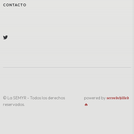
CONTACTO
© La SEMYR - Todos los derechos
powered by
𝖘𝖊𝖗𝖛𝖊𝖉𝖈𝖍𝖎𝖑𝖑𝖊𝖉
reservados.
🔥