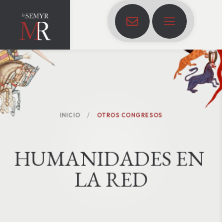
INICIO
OTROS CONGRESOS
H
U
M
A
N
I
D
A
D
E
S
E
N
L
A
R
E
D