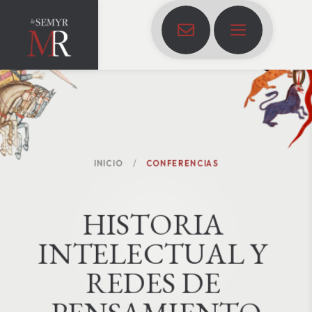
INICIO
CONFERENCIAS
H
I
S
T
O
R
I
A
I
N
T
E
L
E
C
T
U
A
L
Y
R
E
D
E
S
D
E