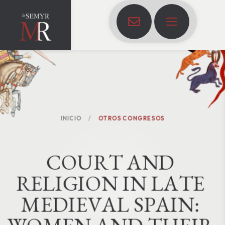
INICIO
OTROS CONGRESOS
C
O
U
R
T
A
N
D
R
E
L
I
G
I
O
N
I
N
L
A
T
E
M
E
D
I
E
V
A
L
S
P
A
I
N
: