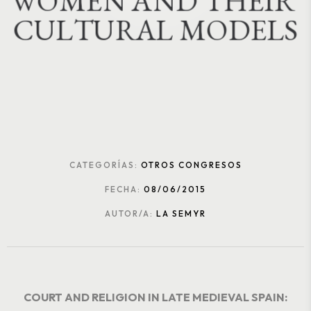
W
O
M
E
N
A
N
D
T
H
E
I
R
C
U
L
T
U
R
A
L
M
O
D
E
L
S
CATEGORÍAS:
OTROS CONGRESOS
FECHA:
08/06/2015
AUTOR/A:
LA SEMYR
COURT AND RELIGION IN LATE MEDIEVAL SPAIN: