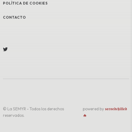
POLÍTICA DE COOKIES
CONTACTO
© La SEMYR - Todos los derechos
powered by
𝖘𝖊𝖗𝖛𝖊𝖉𝖈𝖍𝖎𝖑𝖑𝖊𝖉
reservados.
🔥