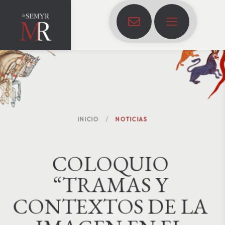
INICIO
NOTICIAS
C
O
L
O
Q
U
I
O
“
T
R
A
M
A
S
Y
C
O
N
T
E
X
T
O
S
D
E
L
A