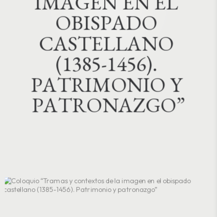
I
M
A
G
E
N
E
N
E
L
O
B
I
S
P
A
D
O
C
A
S
T
E
L
L
A
N
O
(
1
3
8
5
-
1
4
5
6
)
.
P
A
T
R
I
M
O
N
I
O
Y
P
A
T
R
O
N
A
Z
G
O
”