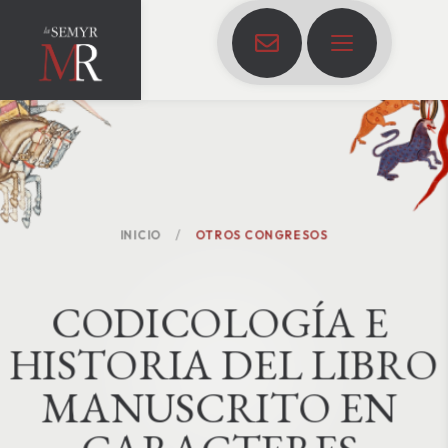
INICIO
OTROS CONGRESOS
C
O
D
I
C
O
L
O
G
Í
A
E
H
I
S
T
O
R
I
A
D
E
L
L
I
B
R
O
M
A
N
U
S
C
R
I
T
O
E
N