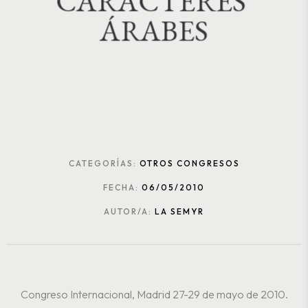
C
A
R
A
C
T
E
R
E
S
Á
R
A
B
E
S
CATEGORÍAS:
OTROS CONGRESOS
FECHA:
06/05/2010
AUTOR/A:
LA SEMYR
Congreso Internacional, Madrid 27-29 de mayo de 2010.