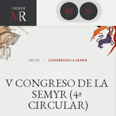
INICIO
CONGRESOS LA SEMYR
V
C
O
N
G
R
E
S
O
D
E
L
A
S
E
M
Y
R
(
4
ª
C
I
R
C
U
L
A
R
)