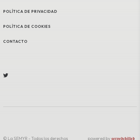
POLÍTICA DE PRIVACIDAD
POLÍTICA DE COOKIES
CONTACTO
© La SEMYR - Todos los derechos
powered by
𝖘𝖊𝖗𝖛𝖊𝖉𝖈𝖍𝖎𝖑𝖑𝖊𝖉