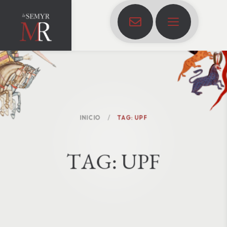
INICIO
TAG: UPF
T
A
G
:
U
P
F