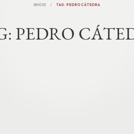
INICIO
TAG: PEDRO CÁTEDRA
G
:
P
E
D
R
O
C
Á
T
E