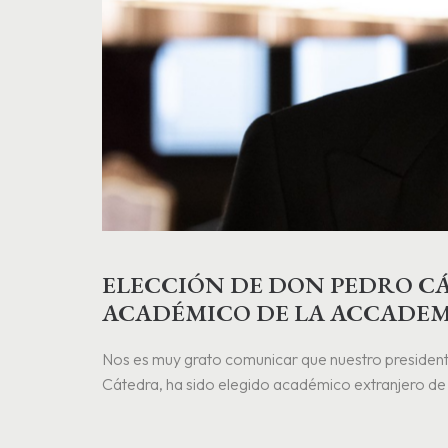
ELECCIÓN DE DON PEDRO 
ACADÉMICO DE LA ACCADEMI
Nos es muy grato comunicar que nuestro president
Cátedra, ha sido elegido académico extranjero de l
Filología de la Accademia dei Lincei (enlace), una 
corporaciones científicas de Europa…