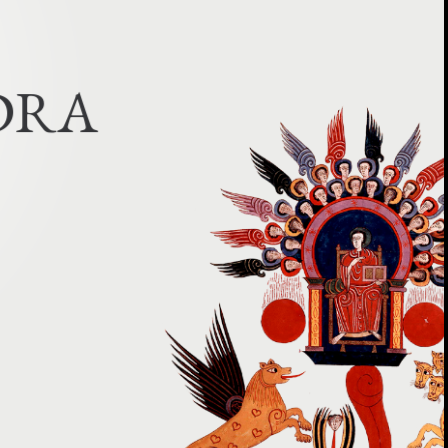
D
R
A