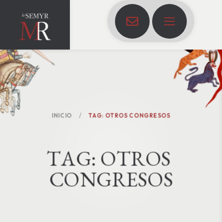
INICIO
TAG: OTROS CONGRESOS
T
A
G
:
O
T
R
O
S
C
O
N
G
R
E
S
O
S