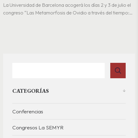
La Universidad de Barcelona acogerá los días 2 y 3 de julio el
ICONOGRAFIA»
congreso “Las Metamorfosis de Ovidio a través del tiempo:
paratextos, traducciones e iconografía”, que cerrará el
proyecto de investigación MedOvid. Este proyecto estudia los
cambios textuales y paratextuales en..
CATEGORÍAS
Conferencias
Congresos La SEMYR