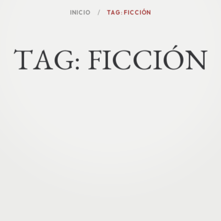
INICIO
TAG: FICCIÓN
T
A
G
:
F
I
C
C
I
Ó
N