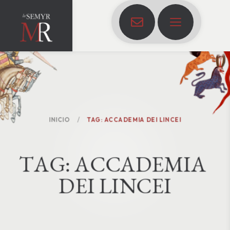
INICIO
TAG: ACCADEMIA DEI LINCEI
T
A
G
:
A
C
C
A
D
E
M
I
A
D
E
I
L
I
N
C
E
I