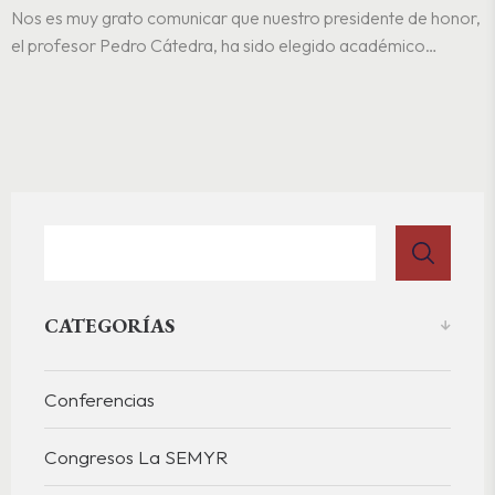
Nos es muy grato comunicar que nuestro presidente de honor,
el profesor Pedro Cátedra, ha sido elegido académico
extranjero de la sección de Lingüística y Filología de la
Accademia dei Lincei (enlace), una de las más prestigiosas y
antiguas corporaciones científicas de Europa…
CATEGORÍAS
Conferencias
Congresos La SEMYR