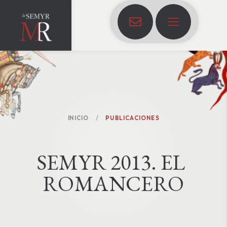
INICIO
PUBLICACIONES
S
E
M
Y
R
2
0
1
3
.
E
L
R
O
M
A
N
C
E
R
O