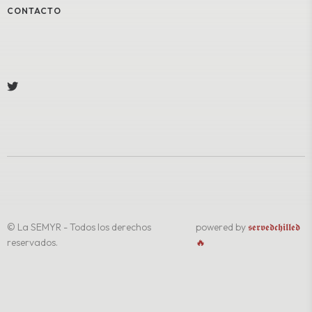
CONTACTO
© La SEMYR - Todos los derechos
powered by
𝖘𝖊𝖗𝖛𝖊𝖉𝖈𝖍𝖎𝖑𝖑𝖊𝖉
reservados.
🔥