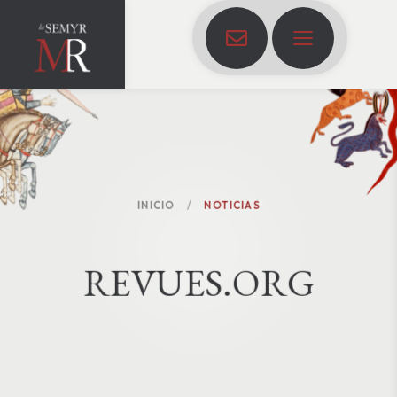
INICIO
NOTICIAS
R
E
V
U
E
S
.
O
R
G