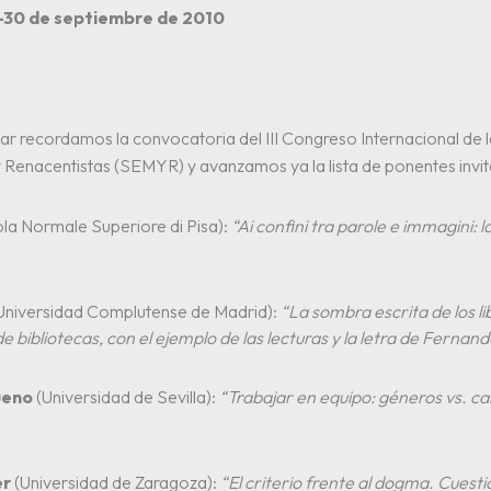
-30 de septiembre de 2010
lar recordamos la convocatoria del III Congreso Internacional de
 Renacentistas (SEMYR) y avanzamos ya la lista de ponentes invit
la Normale Superiore di Pisa):
“Ai confini tra parole e immagini: l
Universidad Complutense de Madrid):
“La sombra escrita de los li
de bibliotecas, con el ejemplo de las lecturas y la letra de Fernan
ueno
(Universidad de Sevilla):
“Trabajar en equipo: géneros vs. ca
er
(Universidad de Zaragoza):
“El criterio frente al dogma. Cuest