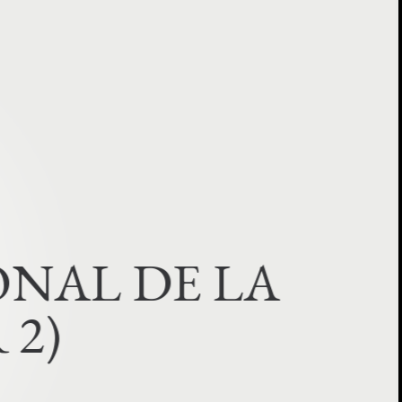
O
N
A
L
D
E
L
A
R
2
)