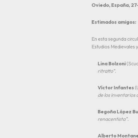
Oviedo, España, 27
Estimados amigos:
En esta segunda circu
Estudios Medievales y
Lina Bolzoni
(Scuo
ritratto”
.
Víctor Infantes
(
de los inventarios 
Begoña López B
renacentista”
.
Alberto Montan