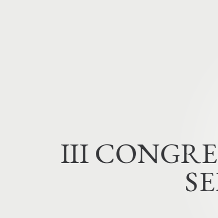
I
I
I
C
O
N
G
R
E
S
E