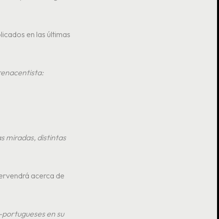
icados en las últimas
renacentista:
s miradas, distintas
tervendrá acerca de
-portugueses en su