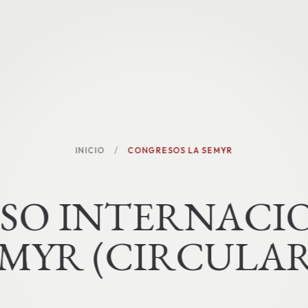
INICIO
CONGRESOS LA SEMYR
S
O
I
N
T
E
R
N
A
C
I
M
Y
R
(
C
I
R
C
U
L
A