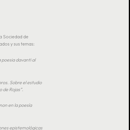
 la Sociedad de
ados y sus temas:
a poesia davanti al
bros. Sobre el estudio
do de Rojas”
.
non en la poesía
iones epistemológicas