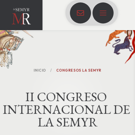
INICIO
CONGRESOS LA SEMYR
I
I
C
O
N
G
R
E
S
O
I
N
T
E
R
N
A
C
I
O
N
A
L
D
E
L
A
S
E
M
Y
R