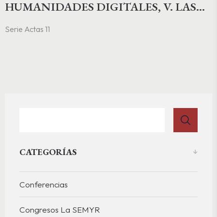
HUMANIDADES DIGITALES, V. LAS
LETRAS DEL SIGLO XVII: ARCHIVOS,
Serie Actas 11
INTERTEXTUALIDADES Y
HERRAMIENTAS DIGITALES
CATEGORÍAS
Conferencias
Congresos La SEMYR