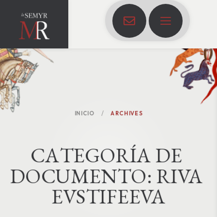
INICIO
ARCHIVES
C
A
T
E
G
O
R
Í
A
D
E
D
O
C
U
M
E
N
T
O
:
RIVA 
EVSTIFEEVA