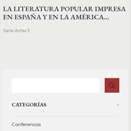
LA LITERATURA POPULAR IMPRESA
EN ESPAÑA Y EN LA AMÉRICA
COLONIAL. FORMAS & TEMAS,
Serie Actas 5
GÉNEROS, FUNCIONES, DIFUSIÓN,
HISTORIA Y TEORÍA
CATEGORÍAS
Conferencias