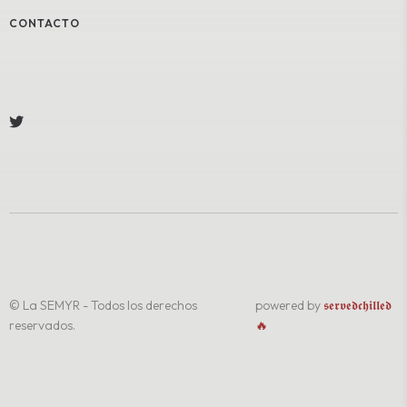
CONTACTO
© La SEMYR - Todos los derechos
powered by
𝖘𝖊𝖗𝖛𝖊𝖉𝖈𝖍𝖎𝖑𝖑𝖊𝖉
reservados.
🔥