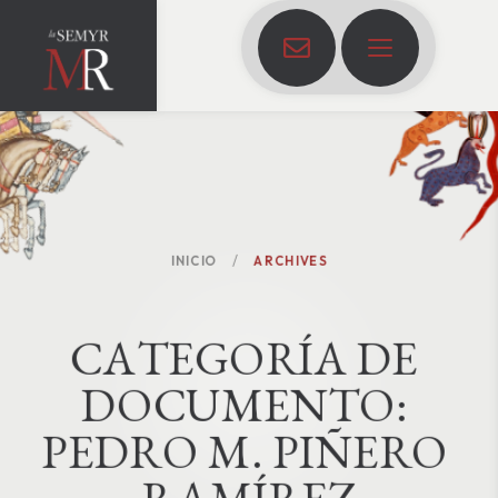
INICIO
ARCHIVES
C
A
T
E
G
O
R
Í
A
D
E
D
O
C
U
M
E
N
T
O
:
PEDRO M. PIÑERO 
RAMÍREZ