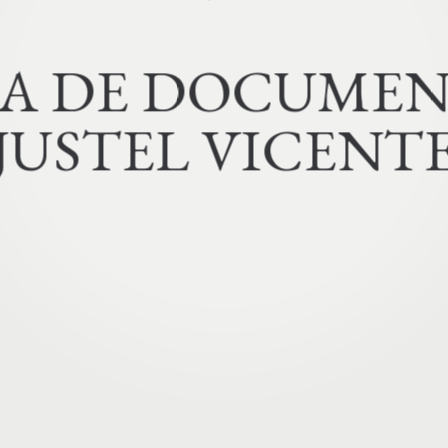
INICIO
ARCHIVES
A
D
E
D
O
C
U
M
E
JUSTEL VICENT