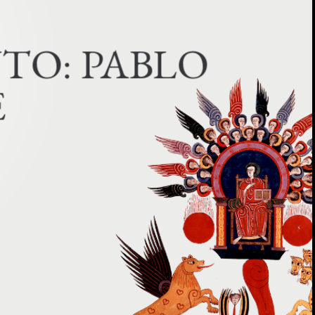
N
T
O
:
PABLO 
E