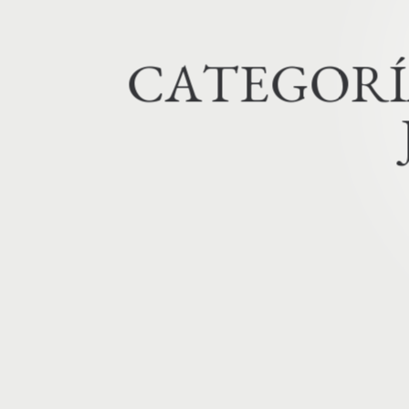
C
A
T
E
G
O
R
Í