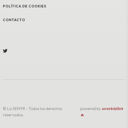
POLÍTICA DE COOKIES
CONTACTO
© La SEMYR - Todos los derechos
powered by
𝖘𝖊𝖗𝖛𝖊𝖉𝖈𝖍𝖎𝖑𝖑𝖊𝖉
reservados.
🔥