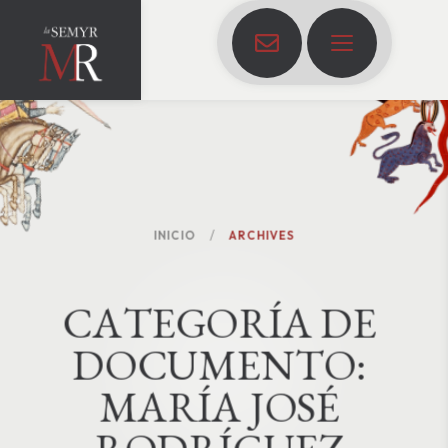
INICIO
ARCHIVES
C
A
T
E
G
O
R
Í
A
D
E
D
O
C
U
M
E
N
T
O
:
MARÍA JOSÉ 