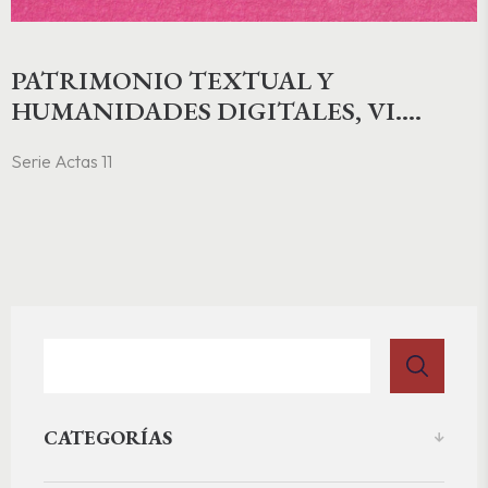
PATRIMONIO TEXTUAL Y
HUMANIDADES DIGITALES, VI.
CONFLUENCIAS DIECIOCHESCAS.
Serie Actas 11
CARTOGRAFÍAS DEL SABER EN EL
SIGLO ILUSTRADO
CATEGORÍAS