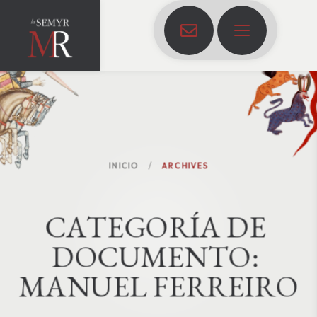
INICIO
ARCHIVES
C
A
T
E
G
O
R
Í
A
D
E
D
O
C
U
M
E
N
T
O
:
MANUEL FERREIRO