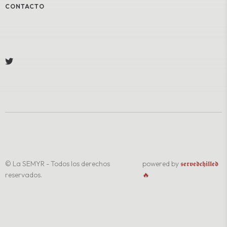
CONTACTO
© La SEMYR - Todos los derechos
powered by
𝖘𝖊𝖗𝖛𝖊𝖉𝖈𝖍𝖎𝖑𝖑𝖊𝖉
reservados.
🔥