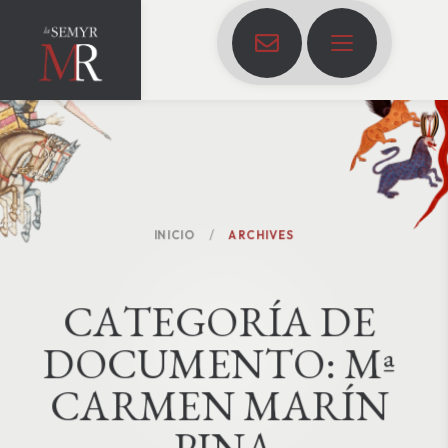
INICIO
ARCHIVES
C
A
T
E
G
O
R
Í
A
D
E
D
O
C
U
M
E
N
T
O
:
Mª 
CARMEN MARÍN 
PINA