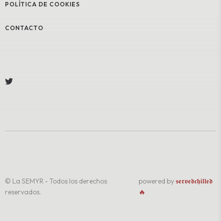
POLÍTICA DE COOKIES
CONTACTO
© La SEMYR - Todos los derechos
powered by
𝖘𝖊𝖗𝖛𝖊𝖉𝖈𝖍𝖎𝖑𝖑𝖊𝖉
reservados.
🔥