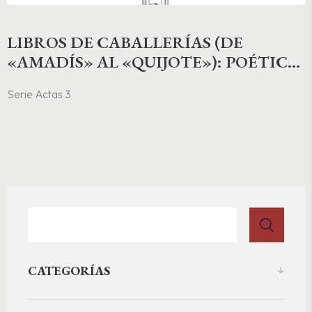
LIBROS DE CABALLERÍAS (DE
«AMADÍS» AL «QUIJOTE»): POÉTICA,
LECTURA, REPRESENTACIÓN E
Serie Actas 3
IDENTIDAD
CATEGORÍAS