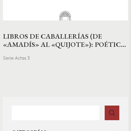
LIBROS DE CABALLERÍAS (DE
«AMADÍS» AL «QUIJOTE»): POÉTICA,
LECTURA, REPRESENTACIÓN E
Serie Actas 3
IDENTIDAD