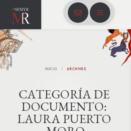
INICIO
ARCHIVES
C
A
T
E
G
O
R
Í
A
D
E
D
O
C
U
M
E
N
T
O
:
LAURA PUERTO 
MORO