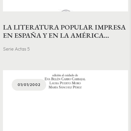
LA LITERATURA POPULAR IMPRESA
EN ESPAÑA Y EN LA AMÉRICA
COLONIAL. FORMAS & TEMAS,
Serie Actas 5
GÉNEROS, FUNCIONES, DIFUSIÓN,
HISTORIA Y TEORÍA
01/01/2002