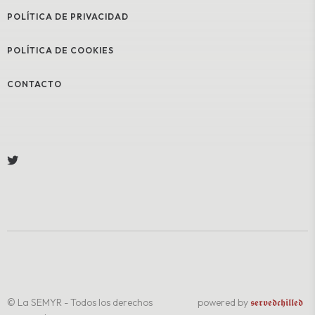
POLÍTICA DE PRIVACIDAD
POLÍTICA DE COOKIES
CONTACTO
© La SEMYR - Todos los derechos
powered by
𝖘𝖊𝖗𝖛𝖊𝖉𝖈𝖍𝖎𝖑𝖑𝖊𝖉