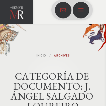
INICIO
ARCHIVES
C
A
T
E
G
O
R
Í
A
D
E
D
O
C
U
M
E
N
T
O
:
J. 
ÁNGEL SALGADO 
LOUREIRO