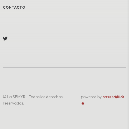
CONTACTO
© La SEMYR - Todos los derechos
powered by
𝖘𝖊𝖗𝖛𝖊𝖉𝖈𝖍𝖎𝖑𝖑𝖊𝖉
reservados.
🔥