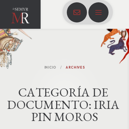
INICIO
ARCHIVES
C
A
T
E
G
O
R
Í
A
D
E
D
O
C
U
M
E
N
T
O
:
IRIA 
PIN MOROS