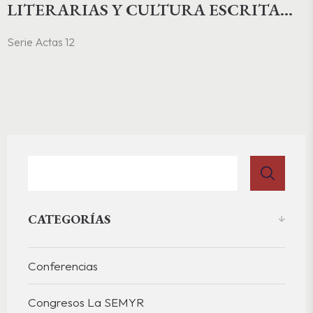
LITERARIAS Y CULTURA ESCRITA
EN LA EDAD MEDIA Y EL
Serie Actas 12
RENACIMIENTO
CATEGORÍAS
Conferencias
Congresos La SEMYR