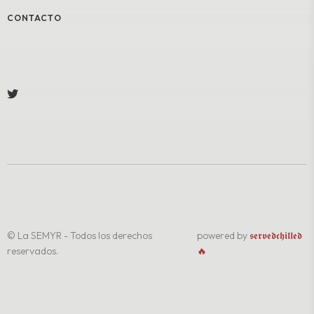
CONTACTO
© La SEMYR - Todos los derechos
powered by
𝖘𝖊𝖗𝖛𝖊𝖉𝖈𝖍𝖎𝖑𝖑𝖊𝖉
reservados.
🔥