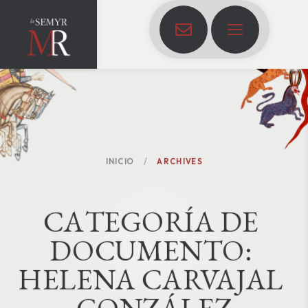
INICIO
ARCHIVES
C
A
T
E
G
O
R
Í
A
D
E
D
O
C
U
M
E
N
T
O
:
HELENA CARVAJAL 
GONZÁLEZ