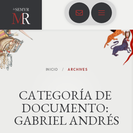
INICIO
ARCHIVES
C
A
T
E
G
O
R
Í
A
D
E
D
O
C
U
M
E
N
T
O
:
GABRIEL ANDRÉS