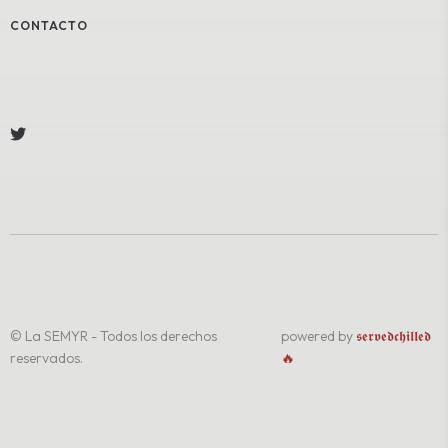
CONTACTO
© La SEMYR - Todos los derechos
powered by
𝖘𝖊𝖗𝖛𝖊𝖉𝖈𝖍𝖎𝖑𝖑𝖊𝖉
reservados.
🔥