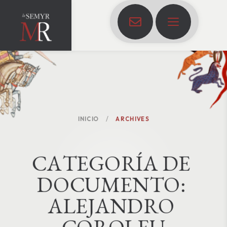
INICIO
ARCHIVES
C
A
T
E
G
O
R
Í
A
D
E
D
O
C
U
M
E
N
T
O
:
ALEJANDRO 
COROLEU