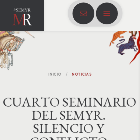
INICIO
NOTICIAS
C
U
A
R
T
O
S
E
M
I
N
A
R
I
O
D
E
L
S
E
M
Y
R
.
S
I
L
E
N
C
I
O
Y