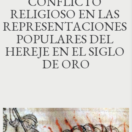
C
O
N
F
L
I
C
T
O
R
E
L
I
G
I
O
S
O
E
N
L
A
S
R
E
P
R
E
S
E
N
T
A
C
I
O
N
E
S
P
O
P
U
L
A
R
E
S
D
E
L
H
E
R
E
J
E
E
N
E
L
S
I
G
L
O
D
E
O
R
O