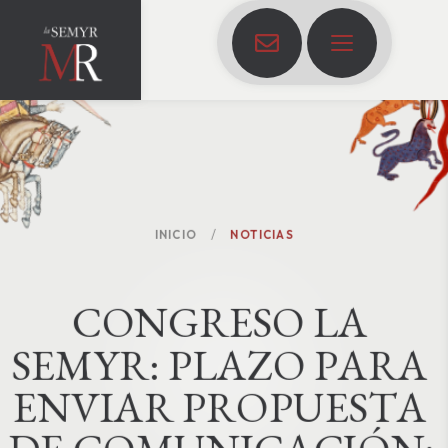
INICIO
NOTICIAS
C
O
N
G
R
E
S
O
L
A
S
E
M
Y
R
:
P
L
A
Z
O
P
A
R
A
E
N
V
I
A
R
P
R
O
P
U
E
S
T
A