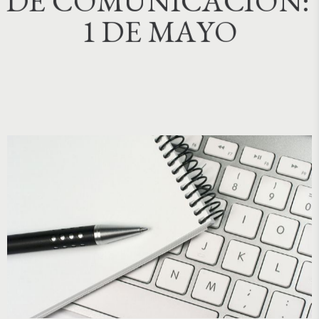
D
E
C
O
M
U
N
I
C
A
C
I
Ó
N
:
1
D
E
M
A
Y
O