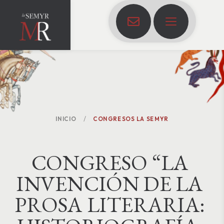
INICIO
CONGRESOS LA SEMYR
C
O
N
G
R
E
S
O
“
L
A
I
N
V
E
N
C
I
Ó
N
D
E
L
A
P
R
O
S
A
L
I
T
E
R
A
R
I
A
: