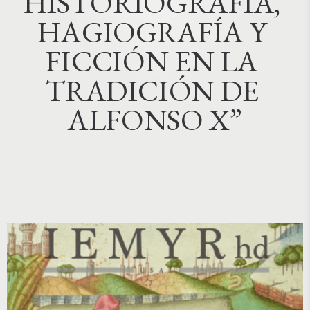
H
I
S
T
O
R
I
O
G
R
A
F
Í
A
,
H
A
G
I
O
G
R
A
F
Í
A
Y
F
I
C
C
I
Ó
N
E
N
L
A
T
R
A
D
I
C
I
Ó
N
D
E
A
L
F
O
N
S
O
X
”