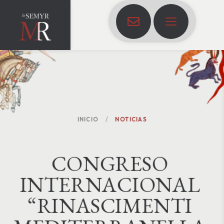
INICIO
NOTICIAS
C
O
N
G
R
E
S
O
I
N
T
E
R
N
A
C
I
O
N
A
L
“
R
I
N
A
S
C
I
M
E
N
T
I