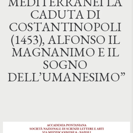
M
E
D
I
T
E
R
R
A
N
E
I
L
A
C
A
D
U
T
A
D
I
C
O
S
T
A
N
T
I
N
O
P
O
L
I
(
1
4
5
3
)
,
A
L
F
O
N
S
O
I
L
M
A
G
N
A
N
I
M
O
E
I
L
S
O
G
N
O
D
E
L
L
’
U
M
A
N
E
S
I
M
O
”