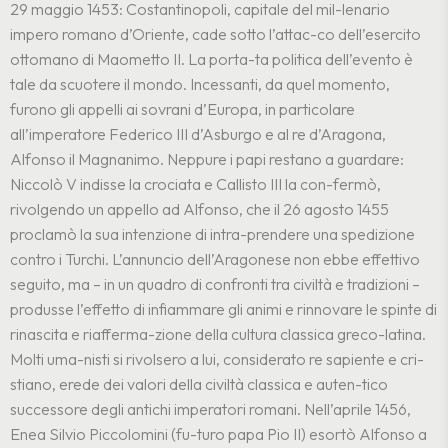
29 maggio 1453: Costantinopoli, capitale del mil-lenario
impero romano d’Oriente, cade sotto l’attac-co dell’esercito
ottomano di Maometto II. La porta-ta politica dell’evento è
tale da scuotere il mondo.
Incessanti, da quel momento,
furono gli appelli ai sovrani d’Europa, in particolare
all’imperatore Federico III d’Asburgo e al re d’Aragona,
Alfonso il Magnanimo. Neppure i papi restano a guardare:
Niccolò V indisse la crociata e Callisto III la con-fermò,
rivolgendo un appello ad Alfonso, che il 26 agosto 1455
proclamò la sua intenzione di intra-prendere una spedizione
contro i Turchi.
L’annuncio dell’Aragonese non ebbe effettivo
seguito, ma – in un quadro di confronti tra civiltà e tradizioni –
produsse l’effetto di infiammare gli animi e rinnovare le spinte di
rinascita e riafferma-zione della cultura classica greco-latina.
Molti uma-nisti si rivolsero a lui, considerato re sapiente e cri-
stiano, erede dei valori della civiltà classica e auten-tico
successore degli antichi imperatori romani.
Nell’aprile 1456,
Enea Silvio Piccolomini (fu-turo papa Pio II) esortò Alfonso a