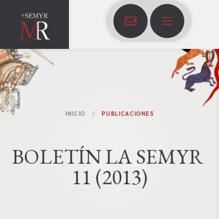
INICIO
PUBLICACIONES
B
O
L
E
T
Í
N
L
A
S
E
M
Y
R
1
1
(
2
0
1
3
)